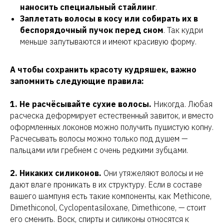
наносить специальный стайлинг
.
Заплетать волосы в косу или собирать их в
беспорядочный пучок перед сном
. Так кудри
меньше запутываются и имеют красивую форму.
А чтобы сохранить красоту кудряшек, важно
запомнить следующие правила:
1. Не расчёсывайте сухие волосы.
Никогда. Любая
расческа деформирует естественный завиток, и вместо
оформленных локонов можно получить пушистую копну.
Расчесывать волосы можно только под душем —
пальцами или гребнем с очень редкими зубцами.
Услуги
Прайс
2. Никаких силиконов.
Они утяжеляют волосы и не
Мои работы
дают влаге проникать в их структуру. Если в составе
Отзывы
вашего шампуня есть такие компоненты, как Methicone,
Dimethiconol, Cyclopentasiloxane, Dimethicone, — стоит
Обо мне
его сменить. Воск, спирты и силиконы относятся к
О салоне