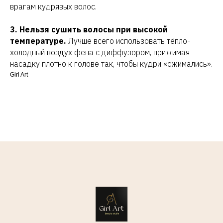
врагам кудрявых волос.
Связаться
со
м
ной
3. Нельзя сушить волосы при высокой
температуре.
Лучше всего использовать тёпло-
Получить консультацию
холодный воздух фена с диффузором, прижимая
насадку плотно к голове так, чтобы кудри «сжимались».
Girl Art
Абросимова Светлана Николаевна
ИНН 662103236172
Политика конфиденциальности
Разработка сайта