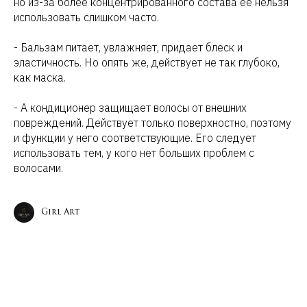
но из-за более концентрированного состава ее нельзя
использовать слишком часто.
Абросимова Светлана Николаевна
ИНН 662103236172
- Бальзам питает, увлажняет, придает блеск и
эластичность. Но опять же, действует не так глубоко,
Политика конфиденциальности
Разработка сайта
как маска.
- А кондиционер защищает волосы от внешних
повреждений. Действует только поверхностно, поэтому
и функции у него соответствующие. Его следует
использовать тем, у кого нет больших проблем с
волосами.
Girl Art