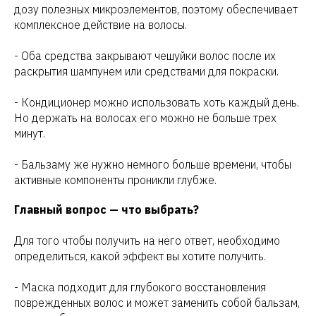
дозу полезных микроэлементов, поэтому обеспечивает
комплексное действие на волосы.
- Оба средства закрывают чешуйки волос после их
раскрытия шампунем или средствами для покраски.
- Кондиционер можно использовать хоть каждый день.
Но держать на волосах его можно не больше трех
Услуги
минут.
Прайс
Мои работы
- Бальзаму же нужно немного больше времени, чтобы
активные компоненты проникли глубже.
Отзывы
Обо мне
Главный вопрос — что выбрать?
О салоне
Для того чтобы получить на него ответ, необходимо
определиться, какой эффект вы хотите получить.
Связаться
со
м
ной
- Маска подходит для глубокого восстановления
Получить консультацию
поврежденных волос и может заменить собой бальзам,